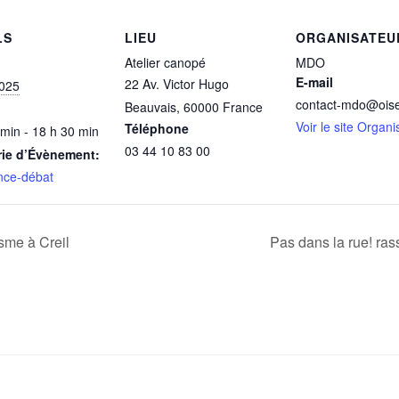
LS
LIEU
ORGANISATEU
Atelier canopé
MDO
E-mail
22 Av. Victor Hugo
2025
contact-mdo@oise
Beauvais
,
60000
France
Voir le site Organi
Téléphone
 min - 18 h 30 min
03 44 10 83 00
rie d’Évènement:
nce-débat
isme à Creil
Pas dans la rue! ras