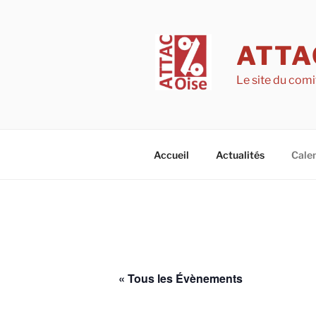
Aller
au
contenu
ATTA
principal
Le site du comi
Accueil
Actualités
Calen
« Tous les Évènements