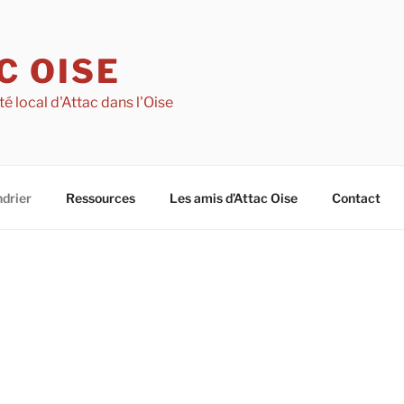
C OISE
té local d'Attac dans l'Oise
drier
Ressources
Les amis d’Attac Oise
Contact