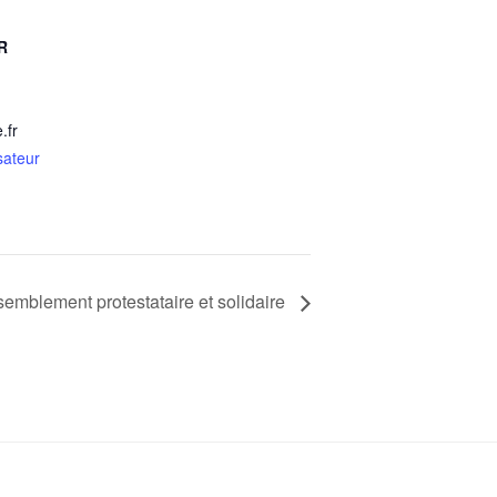
R
.fr
sateur
semblement protestataire et solidaire