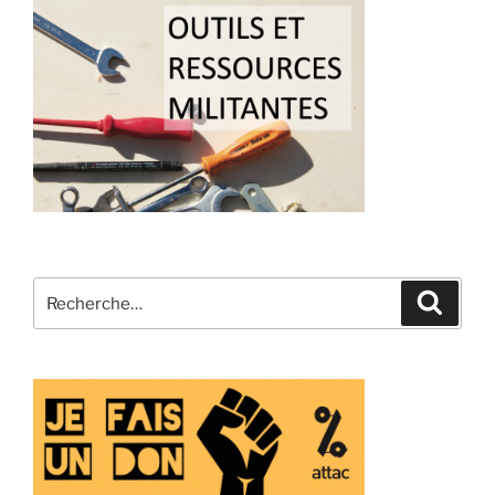
Recherche
Recher
pour
: