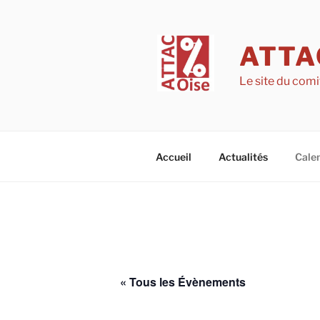
Aller
au
contenu
ATTA
principal
Le site du comi
Accueil
Actualités
Calen
« Tous les Évènements