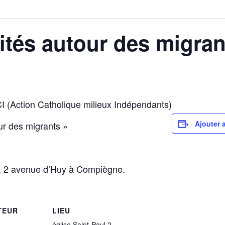
lités autour des migran
ACI (Action Catholique milieux Indépendants)
Ajouter 
ur des migrants »
ul, 2 avenue d’Huy à Compiègne.
TEUR
LIEU
église Saint-Paul 2