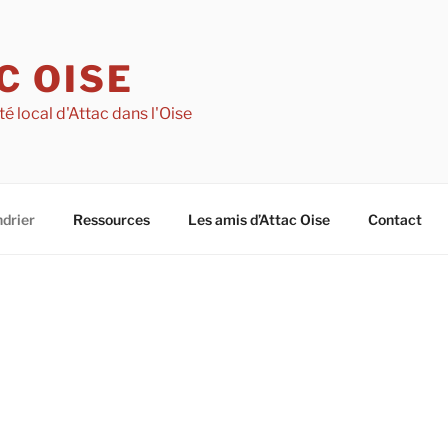
C OISE
té local d'Attac dans l'Oise
drier
Ressources
Les amis d’Attac Oise
Contact