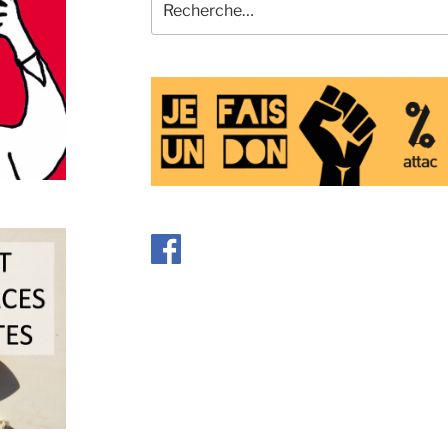
pour
: