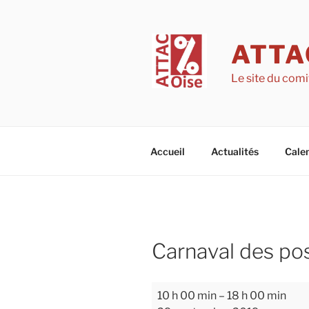
Aller
au
contenu
ATTA
principal
Le site du comi
Accueil
Actualités
Calen
Carnaval des po
Carnaval
10 h 00 min
–
18 h 00 min
des