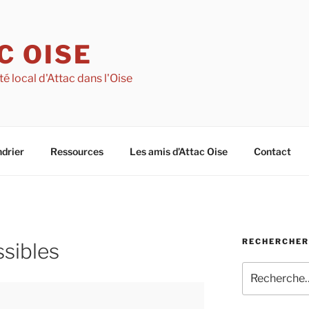
C OISE
té local d'Attac dans l'Oise
drier
Ressources
Les amis d’Attac Oise
Contact
RECHERCHER 
ssibles
Recherche
pour
: