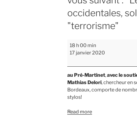
vous suivant : "L
occidentales, so
"terrorisme"
Le
18 h 00 min
collectif
17 janvier 2020
antiguerre
de
Beauvais
au Pré-Martinet
,
avec le sout
a
Mathias Delori
, chercheur en 
le
Bordeaux, comporte de nombreu
plaisir
stylos!
de
vous
Read more
confirmer
le
rendez-