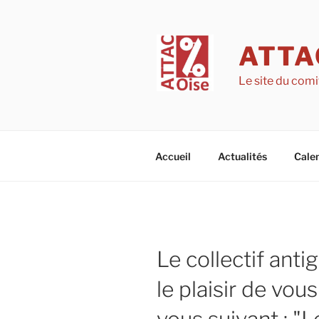
Aller
au
contenu
ATTA
principal
Le site du comi
Accueil
Actualités
Calen
Le collectif ant
le plaisir de vou