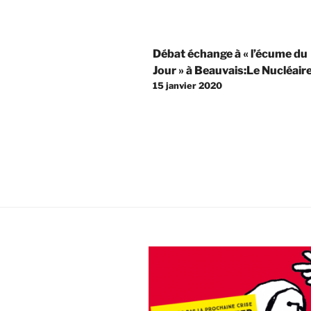
vous
suivant
:
Navigation
"Les
Débat échange à « l’écume du
de
interventions
Jour » à Beauvais:Le Nucléair
occidentales,
15 janvier 2020
l’article
solution
ou
cause
du
"terrorisme"