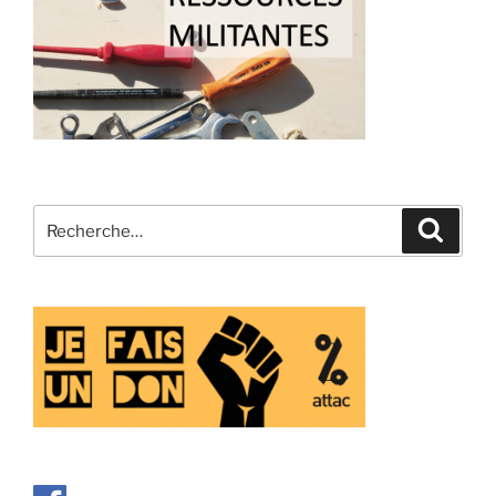
Recherche
Recher
pour
: