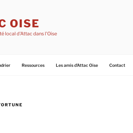
C OISE
té local d'Attac dans l'Oise
drier
Ressources
Les amis d’Attac Oise
Contact
 FORTUNE