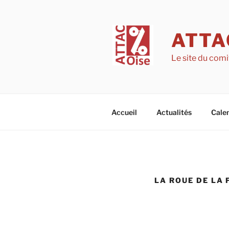
Aller
au
contenu
ATTA
principal
Le site du comi
Accueil
Actualités
Calen
LA ROUE DE LA