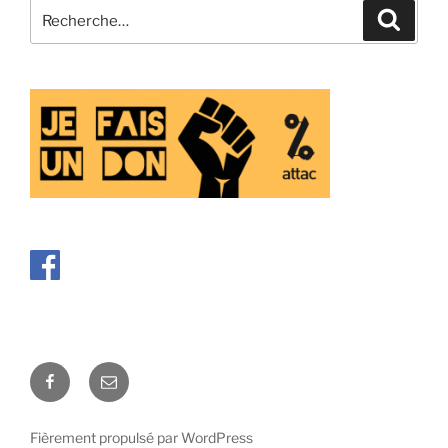
Recherche
Recher
pour
:
Facebook
E-
mail
Fièrement propulsé par WordPress