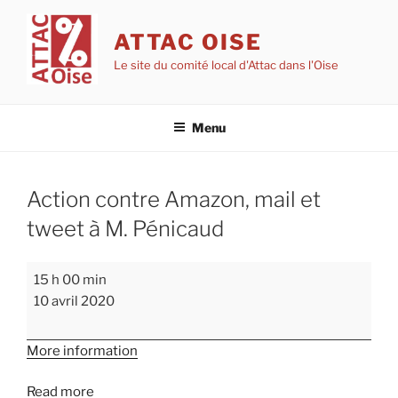
Aller
au
ATTAC OISE
contenu
Le site du comité local d'Attac dans l'Oise
principal
Menu
Action contre Amazon, mail et
tweet à M. Pénicaud
Action
15 h 00 min
contre
10 avril 2020
Amazon,
mail
More information
et
tweet
Read more