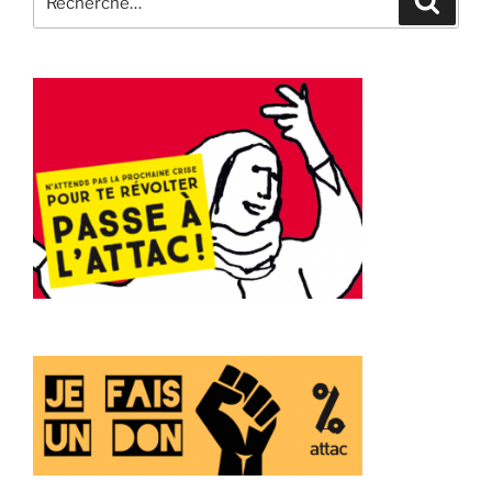
pour
: