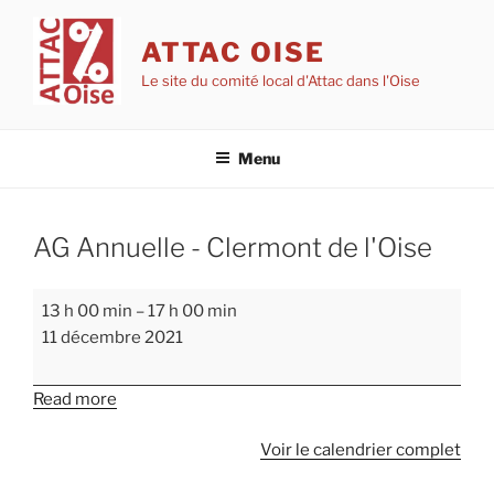
Aller
au
ATTAC OISE
contenu
Le site du comité local d'Attac dans l'Oise
principal
Menu
AG Annuelle - Clermont de l'Oise
AG
13 h 00 min
–
17 h 00 min
Annuelle
11 décembre 2021
-
Clermont
Read more
de
l'Oise
Voir le calendrier complet