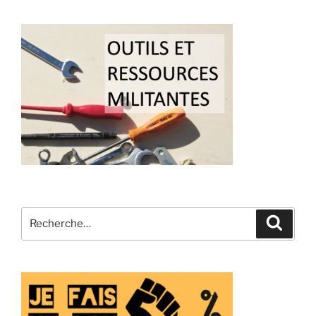
Recherche
Recher
pour
: