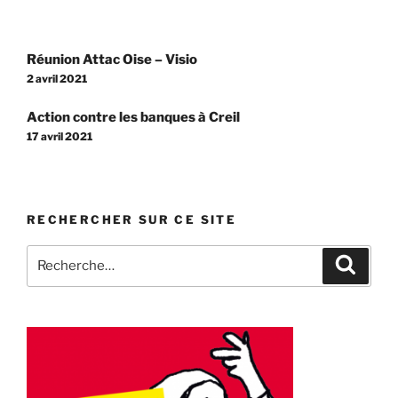
Navigation
Réunion Attac Oise – Visio
de
2 avril 2021
l’article
Action contre les banques à Creil
17 avril 2021
RECHERCHER SUR CE SITE
Recherche
Recher
pour
: