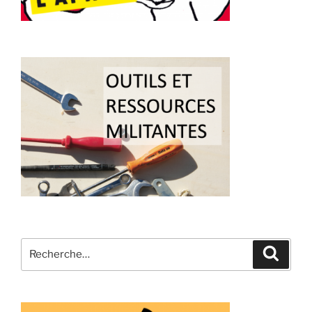
Recherche
Recher
pour
: