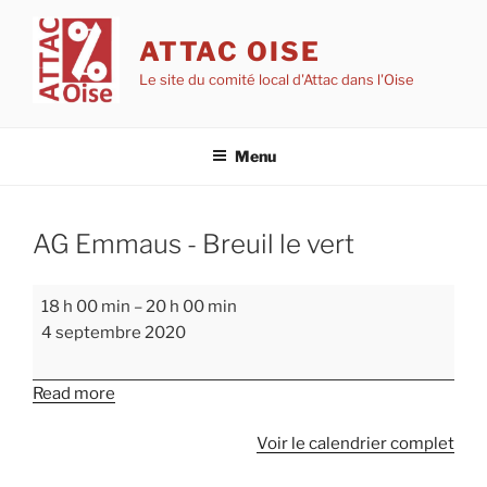
Aller
au
ATTAC OISE
contenu
Le site du comité local d'Attac dans l'Oise
principal
Menu
AG Emmaus - Breuil le vert
AG
18 h 00 min
–
20 h 00 min
Emmaus
4 septembre 2020
-
Breuil
Read more
le
vert
Voir le calendrier complet