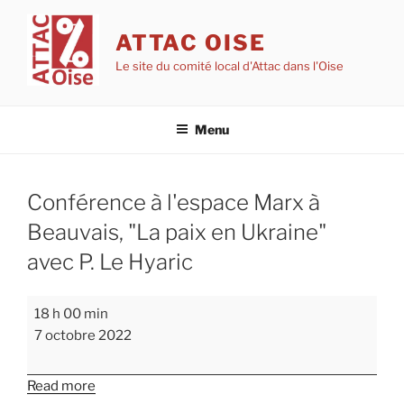
Aller
au
ATTAC OISE
contenu
Le site du comité local d'Attac dans l'Oise
principal
Menu
Conférence à l'espace Marx à
Beauvais, "La paix en Ukraine"
avec P. Le Hyaric
Conférence
18 h 00 min
à
7 octobre 2022
l'espace
Marx
Read more
à