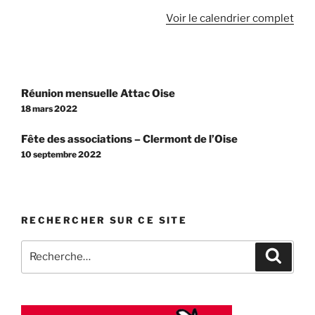
Beauvais,
Voir le calendrier complet
"La
paix
en
Ukraine"
Navigation
avec
Réunion mensuelle Attac Oise
de
P.
18 mars 2022
l’article
Le
Fête des associations – Clermont de l’Oise
Hyaric
10 septembre 2022
RECHERCHER SUR CE SITE
Recherche
Recher
pour
: