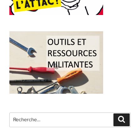
Recherche
Recher
pour
: