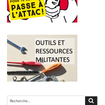
Recherche
Recher
pour