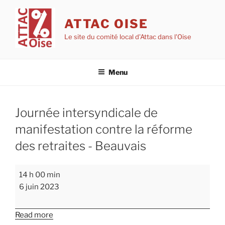
Aller
au
ATTAC OISE
contenu
Le site du comité local d'Attac dans l'Oise
principal
Menu
Journée intersyndicale de
manifestation contre la réforme
des retraites - Beauvais
Journée
14 h 00 min
intersyndicale
6 juin 2023
de
manifestation
Read more
contre