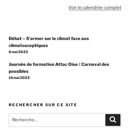
la
Voir le calendrier complet
réforme
des
retraites
-
Navigation
Beauvais
Débat – S’armer sur le climat face aux
de
climatosceptiques
l’article
6 mai 2023
Journée de formation Attac Oise / Carnaval des
possibles
14 mai 2023
RECHERCHER SUR CE SITE
Recherche
Recher
pour