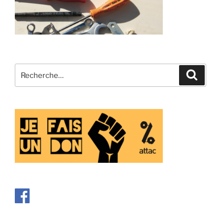
Recherche
Recher
pour
: