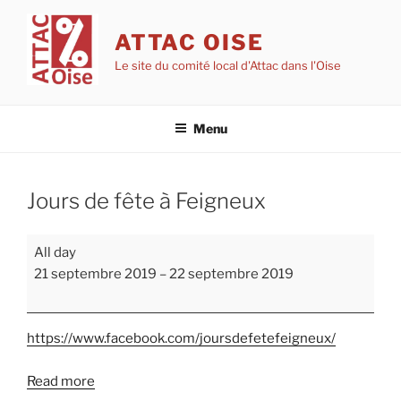
Aller
au
ATTAC OISE
contenu
Le site du comité local d'Attac dans l'Oise
principal
Menu
Jours de fête à Feigneux
Jours
All day
de
21 septembre 2019
–
22 septembre 2019
fête
à
Feigneux
https://www.facebook.com/joursdefetefeigneux/
Read more