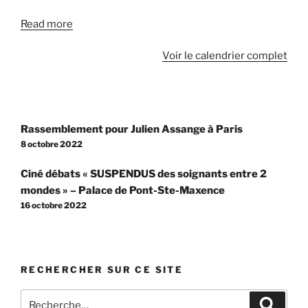
Carnot
à
Read more
Creil
Voir le calendrier complet
Navigation
Rassemblement pour Julien Assange à Paris
de
8 octobre 2022
l’article
Ciné débats « SUSPENDUS des soignants entre 2
mondes » – Palace de Pont-Ste-Maxence
16 octobre 2022
RECHERCHER SUR CE SITE
Recherche
Recher