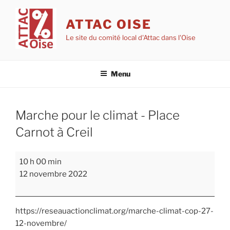
Aller
au
ATTAC OISE
contenu
Le site du comité local d'Attac dans l'Oise
principal
Menu
Marche pour le climat - Place
Carnot à Creil
Marche
10 h 00 min
pour
12 novembre 2022
le
climat
-
https://reseauactionclimat.org/marche-climat-cop-27-
Place
12-novembre/