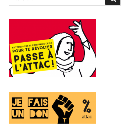
pour
: