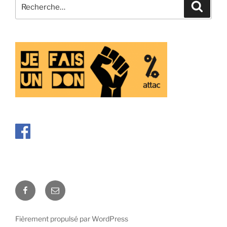
Recherche
Recher
pour
:
Facebook
E-
mail
Fièrement propulsé par WordPress