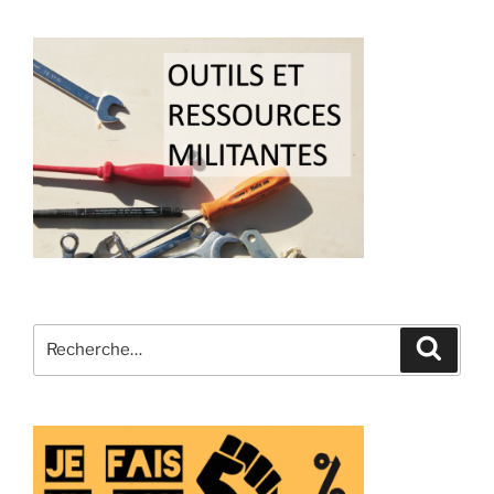
Recherche
Recher
pour
: