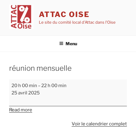
Aller
au
ATTAC OISE
contenu
Le site du comité local d'Attac dans l'Oise
principal
Menu
réunion mensuelle
réunion
20 h 00 min
–
22 h 00 min
mensuelle
25 avril 2025
Read more
Voir le calendrier complet