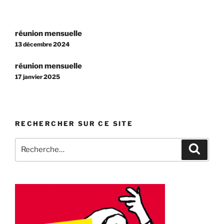
Navigation
réunion mensuelle
de
13 décembre 2024
l’article
réunion mensuelle
17 janvier 2025
RECHERCHER SUR CE SITE
Recherche
Recher
pour
: