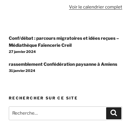
Voir le calendrier complet
Navigation
Conf/débat : parcours migratoires et idées reçues –
de
Médiathèque Faïencerie Creil
l’article
27 janvier 2024
rassemblement Confédération paysanne à Amiens
31 janvier 2024
RECHERCHER SUR CE SITE
Recherche
Recher
pour
: