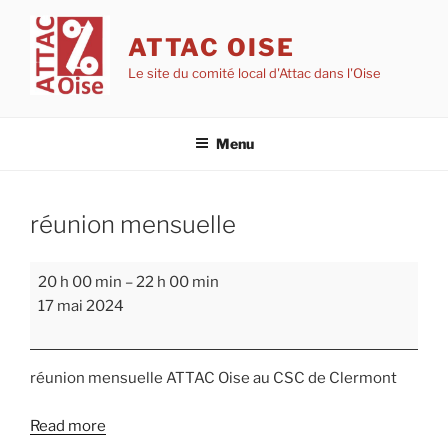
Aller
au
ATTAC OISE
contenu
Le site du comité local d'Attac dans l'Oise
principal
Menu
réunion mensuelle
réunion
20 h 00 min
–
22 h 00 min
mensuelle
17 mai 2024
réunion mensuelle ATTAC Oise au CSC de Clermont
Read more