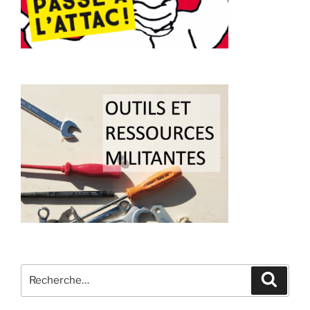
Recherche
Recher
pour
: