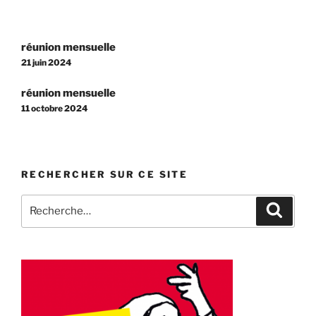
Navigation
réunion mensuelle
de
21 juin 2024
l’article
réunion mensuelle
11 octobre 2024
RECHERCHER SUR CE SITE
Recherche
Recher
pour
: