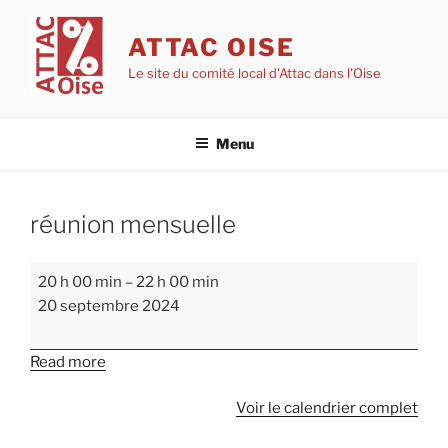
Aller
au
ATTAC OISE
contenu
Le site du comité local d'Attac dans l'Oise
principal
Menu
réunion mensuelle
réunion
20 h 00 min
–
22 h 00 min
mensuelle
20 septembre 2024
Read more
Voir le calendrier complet