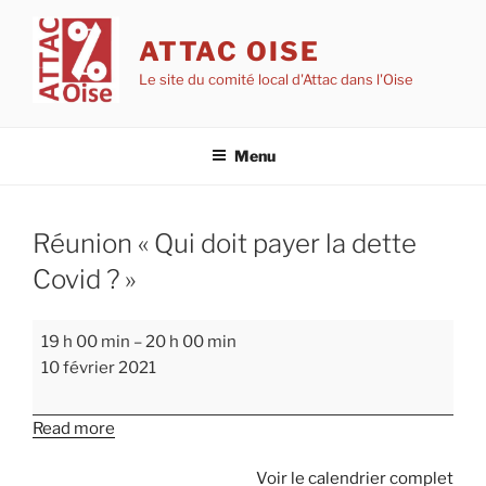
Aller
au
ATTAC OISE
contenu
Le site du comité local d'Attac dans l'Oise
principal
Menu
Réunion « Qui doit payer la dette
Covid ? »
Réunion
19 h 00 min
–
20 h 00 min
«
10 février 2021
Qui
doit
Read more
payer
la
Voir le calendrier complet