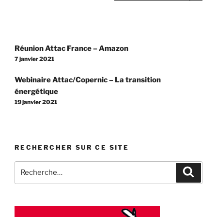
dette
Covid
?
»
Navigation
Réunion Attac France – Amazon
de
7 janvier 2021
l’article
Webinaire Attac/Copernic – La transition
énergétique
19 janvier 2021
RECHERCHER SUR CE SITE
Recherche
Recher
pour
: