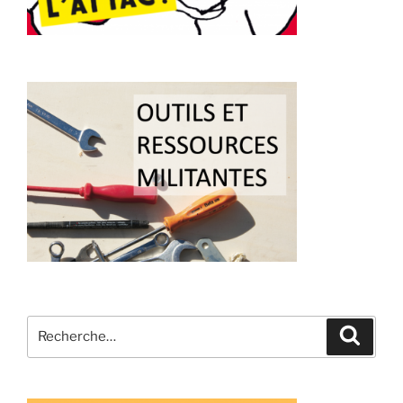
Recherche
Recher
pour
: