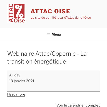
Aller
au
ATTAC OISE
contenu
Le site du comité local d'Attac dans l'Oise
principal
Menu
Webinaire Attac/Copernic - La
transition énergétique
Webinaire
All day
Attac/Copernic
19 janvier 2021
-
La
Read more
transition
énergétique
Voir le calendrier complet