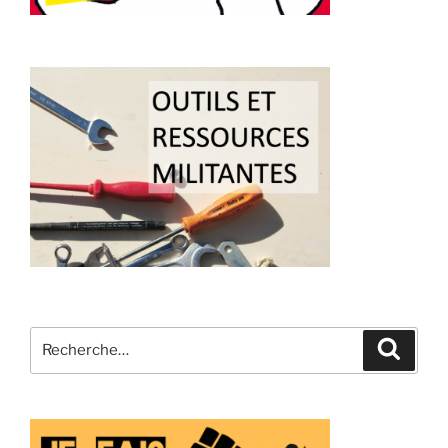
Recherche
Recher
pour
: