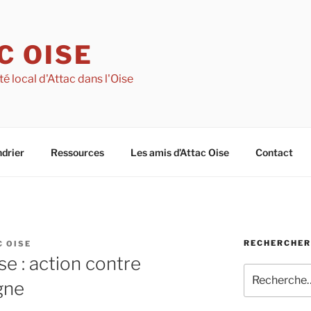
C OISE
té local d'Attac dans l'Oise
drier
Ressources
Les amis d’Attac Oise
Contact
RECHERCHER 
C OISE
se : action contre
Recherche
gne
pour
: