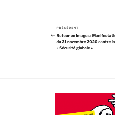
Navigation
Article
PRÉCÉDENT
de
précédent
Retour en images : Manifestati
du 21 novembre 2020 contre la 
l’article
« Sécurité globale »