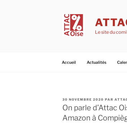
Aller
au
contenu
ATTA
principal
Le site du comi
Accueil
Actualités
Calen
PUBLIÉ
30 NOVEMBRE 2020
PAR
ATTA
LE
On parle d’Attac Oi
Amazon à Compiè