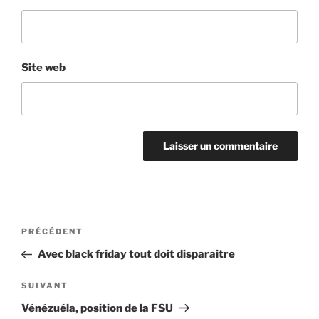
Site web
Navigation
Article
PRÉCÉDENT
de
précédent
Avec black friday tout doit disparaitre
l’article
Article
SUIVANT
suivant
Vénézuéla, position de la FSU