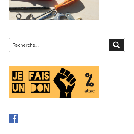
Recherche
Recher
pour
: