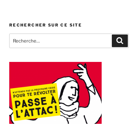
RECHERCHER SUR CE SITE
Recherche
Recher
pour
: