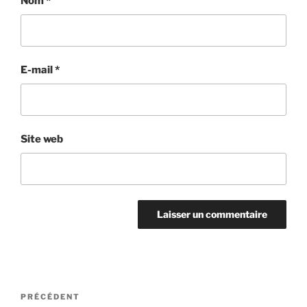
Nom
*
E-mail
*
Site web
Navigation
Article
PRÉCÉDENT