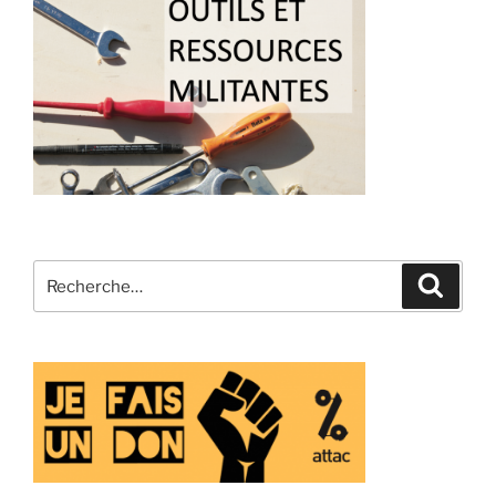
Recherche
Recher
pour
: