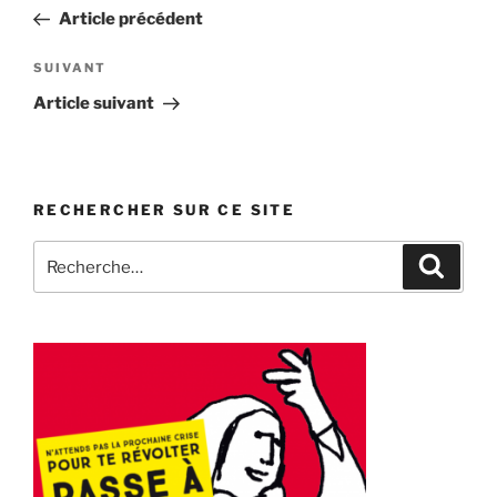
de
précédent
Article précédent
l’article
Article
SUIVANT
suivant
Article suivant
RECHERCHER SUR CE SITE
Recherche
Recher
pour
: