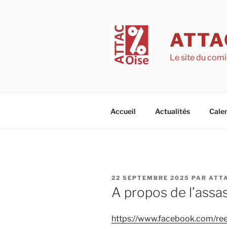
Aller
au
contenu
ATTA
principal
Le site du comi
Accueil
Actualités
Calen
PUBLIÉ
22 SEPTEMBRE 2025
PAR
ATTA
LE
A propos de l’assas
https://www.facebook.com/r