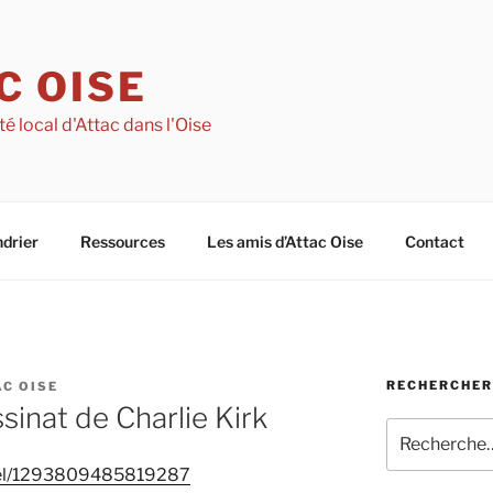
C OISE
té local d'Attac dans l'Oise
drier
Ressources
Les amis d’Attac Oise
Contact
RECHERCHER 
C OISE
sinat de Charlie Kirk
Recherche
pour
eel/1293809485819287
: