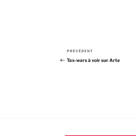
Navigation
Article
PRÉCÉDENT
de
précédent
Tax-wars à voir sur Arte
l’article