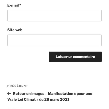
E-mail
*
Site web
Navigation
Article
PRÉCÉDENT
de
précédent
Retour en images – Manifestation « pour une
l’article
Vraie Loi Climat » du 28 mars 2021