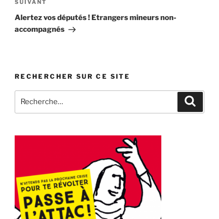
Article
SUIVANT
suivant
Alertez vos députés ! Etrangers mineurs non-
accompagnés
RECHERCHER SUR CE SITE
Recherche
Recher
pour
: