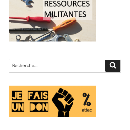
Recherche
Recher
pour
: