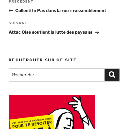
Article
PRÉCÉDENT
de
précédent
Collectif « Pas dans la rue » rassemblement
l’article
Article
SUIVANT
suivant
Attac Oise soutient la lutte des paysans
RECHERCHER SUR CE SITE
Recherche
Recher
pour
: