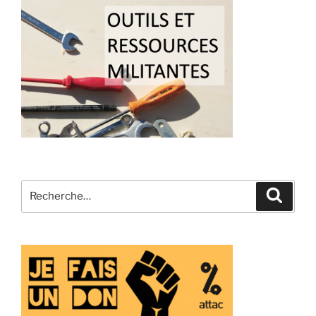
Recherche
Recher
pour
: