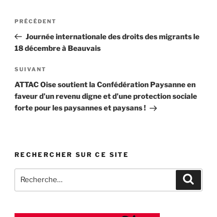
Navigation
Article
PRÉCÉDENT
de
précédent
Journée internationale des droits des migrants le
l’article
18 décembre à Beauvais
Article
SUIVANT
suivant
ATTAC Oise soutient la Confédération Paysanne en
faveur d’un revenu digne et d’une protection sociale
forte pour les paysannes et paysans !
RECHERCHER SUR CE SITE
Recherche
Recher
pour
: