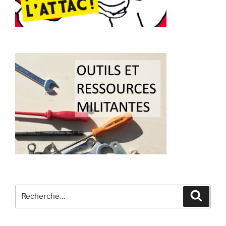
Recherche
Recher
pour
: