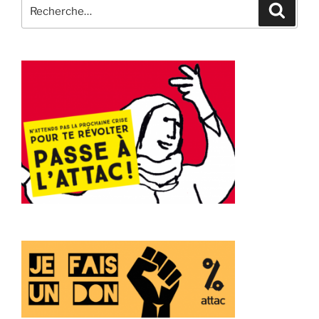
Recherche
Recher
pour
: