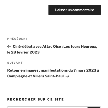
Navigation
Article
PRÉCÉDENT
de
précédent
Ciné-débat avec Attac Oise : Les Jours Heureux,
l’article
le 28 février 2023
Article
SUIVANT
suivant
Retour en images : manifestations du 7 mars 2023 à
Compiègne et Villers Saint-Paul
RECHERCHER SUR CE SITE