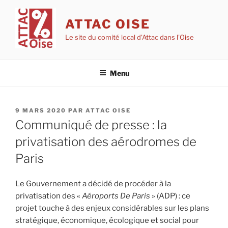
Aller
au
ATTAC OISE
contenu
Le site du comité local d'Attac dans l'Oise
principal
Menu
PUBLIÉ
9 MARS 2020
PAR
ATTAC OISE
LE
Communiqué de presse : la
privatisation des aérodromes de
Paris
Le Gouvernement a décidé de procéder à la
privatisation des «
Aéroports De Paris
» (ADP) : ce
projet touche à des enjeux considérables sur les plans
stratégique, économique, écologique et social pour