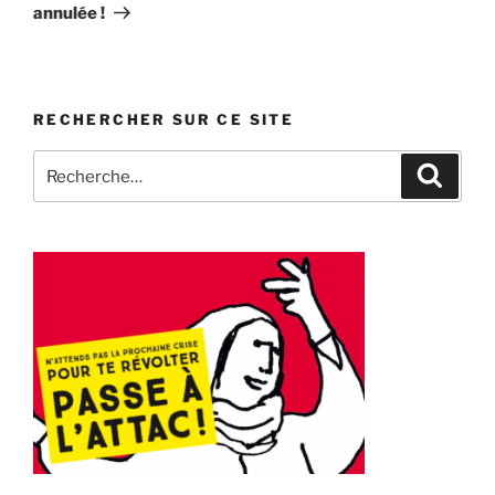
annulée !
RECHERCHER SUR CE SITE
Recherche
Recher
pour
: