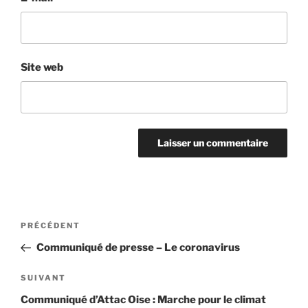
Site web
Navigation
Article
PRÉCÉDENT
de
précédent
Communiqué de presse – Le coronavirus
l’article
Article
SUIVANT
suivant
Communiqué d’Attac Oise : Marche pour le climat