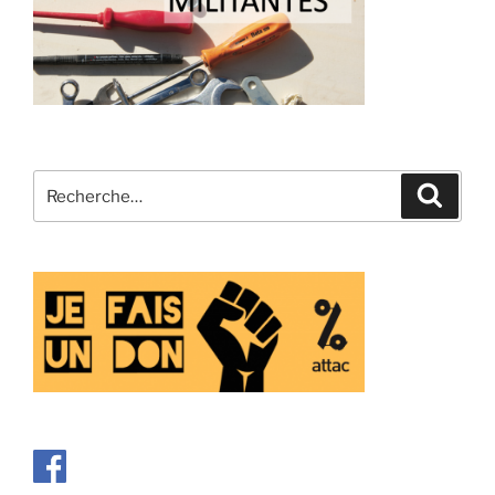
Recherche
Recher
pour
: