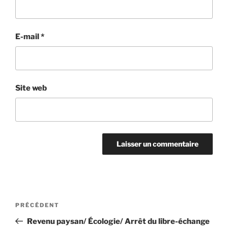
E-mail
*
Site web
Navigation
Article
PRÉCÉDENT
de
précédent
Revenu paysan/ Écologie/ Arrêt du libre-échange
l’article