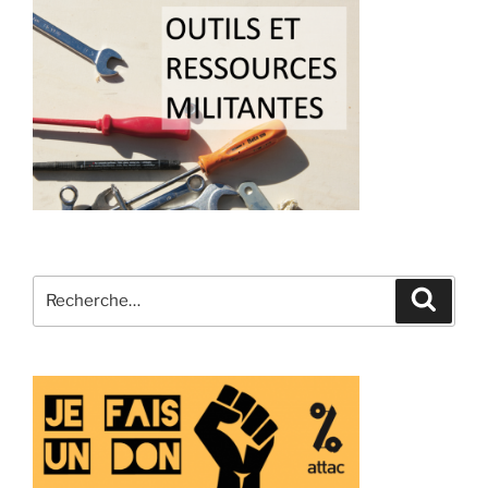
Recherche
Recher
pour
: