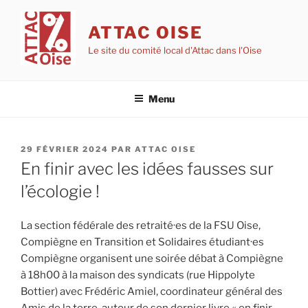
Aller
au
ATTAC OISE
contenu
Le site du comité local d'Attac dans l'Oise
principal
Menu
PUBLIÉ
29 FÉVRIER 2024
PAR
ATTAC OISE
LE
En finir avec les idées fausses sur
l’écologie !
La section fédérale des retraité·es de la FSU Oise,
Compiègne en Transition et Solidaires étudiant·es
Compiègne organisent une soirée débat à Compiègne
à 18h00 à la maison des syndicats (rue Hippolyte
Bottier) avec Frédéric Amiel, coordinateur général des