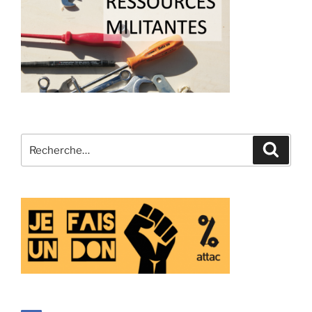
Recherche
Recher
pour
: