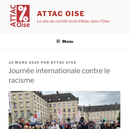
Aller
au
ATTAC OISE
contenu
Le site du comité local d'Attac dans l'Oise
principal
Menu
PUBLIÉ
22 MARS 2025
PAR
ATTAC OISE
LE
Journée internationale contre le
racisme