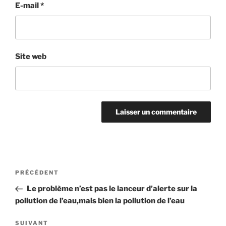
E-mail
*
Site web
Navigation
Article
PRÉCÉDENT
de
précédent
Le problème n’est pas le lanceur d’alerte sur la
l’article
pollution de l’eau,mais bien la pollution de l’eau
Article
SUIVANT