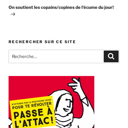
suivant
On soutient les copains/copines de l’écume du jour!
RECHERCHER SUR CE SITE
Recherche
Recher
pour
: