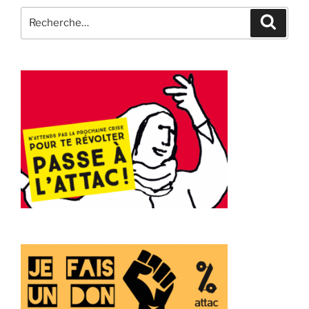
Recherche
Recher
pour
: