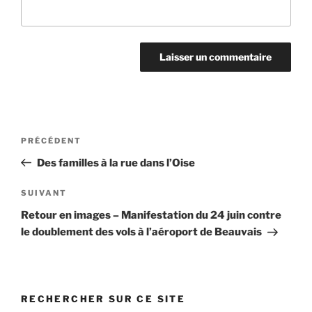
Navigation
Article
PRÉCÉDENT
de
précédent
Des familles à la rue dans l’Oise
l’article
Article
SUIVANT
suivant
Retour en images – Manifestation du 24 juin contre
le doublement des vols à l’aéroport de Beauvais
RECHERCHER SUR CE SITE