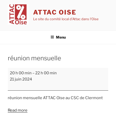
Aller
au
ATTAC OISE
contenu
Le site du comité local d'Attac dans l'Oise
principal
Menu
réunion mensuelle
réunion
20 h 00 min
–
22 h 00 min
mensuelle
21 juin 2024
réunion mensuelle ATTAC Oise au CSC de Clermont
Read more