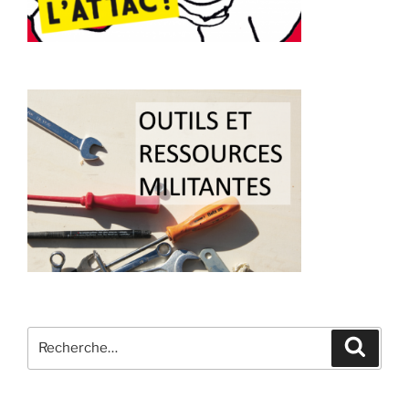
Recherche
Recher
pour
: