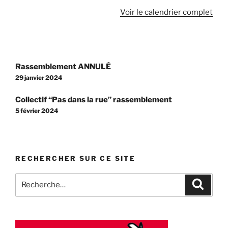
Voir le calendrier complet
Navigation
Rassemblement ANNULÉ
de
29 janvier 2024
l’article
Collectif “Pas dans la rue” rassemblement
5 février 2024
RECHERCHER SUR CE SITE
Recherche
Recher
pour
: