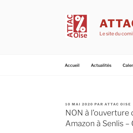
Aller
au
contenu
ATTA
principal
Le site du comi
Accueil
Actualités
Calen
PUBLIÉ
10 MAI 2020
PAR
ATTAC OISE
LE
NON à l’ouverture 
Amazon à Senlis –