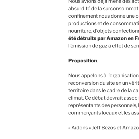
Nous avions déjà mené des actio
absurdité de la surconsommatio
confinement nous donne une oc
productions et de consommatio
nourriture, d’objets confection
été détruits par Amazon en F
l’émission de gaz à effet de se
Proposition
.
Nous appelons à l’organisation
reconversion du site en un vér
territoire dans le cadre de la 
climat. Ce débat devrait associer
représentants d
es
personnel
s
,
commerçants locaux et les as
« Aidons » Jeff Bezos et Amazon