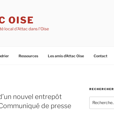
C OISE
té local d'Attac dans l'Oise
drier
Ressources
Les amis d’Attac Oise
Contact
RECHERCHER 
d’un nouvel entrepôt
Recherche
 Communiqué de presse
pour
: