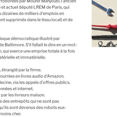
orroborées par Mounir Mahjoubi, l’ancien
 et actuel député LREM de Paris, qui
dizaines de milliers d’emplois en
ont supprimés dans le tissu local) et de
 risque démocratique illustré par
 Baltimore. S’il fallait le dire en un mot :
 qui exerce une emprise totale à la fois
matérielle et immatérielle.
 étranglé par la firme.
fournies en livres audio d’Amazon.
ecine, via les appels d’offres publics.
nnées et internet.
par les livreurs maison.
s des entrepôts qui ne sont pas
u’ils sont devenus des robots eux-
moins cher.