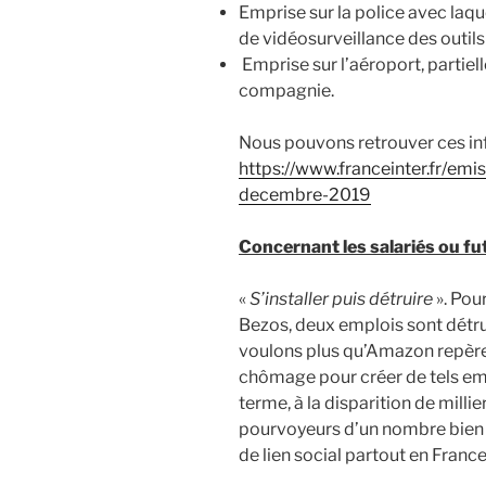
Emprise sur la police avec laq
de vidéosurveillance des outil
Emprise sur l’aéroport, partiel
compagnie.
Nous pouvons retrouver ces in
https://www.franceinter.fr/em
decembre-2019
Concernant les salariés ou f
«
S’installer puis détruire
». Pou
Bezos, deux emplois sont détru
voulons plus qu’Amazon repère l
chômage pour créer de tels em
terme, à la disparition de mil
pourvoyeurs d’un nombre bien p
de lien social partout en France