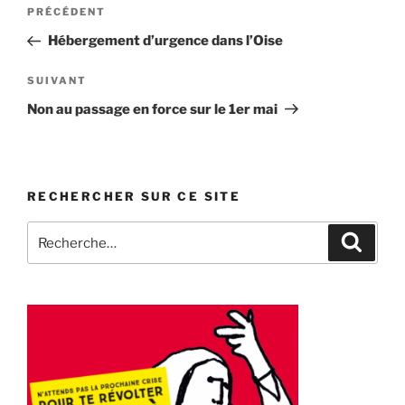
Navigation
Article
PRÉCÉDENT
de
précédent
Hébergement d’urgence dans l’Oise
l’article
Article
SUIVANT
suivant
Non au passage en force sur le 1er mai
RECHERCHER SUR CE SITE
Recherche
Recher
pour
: