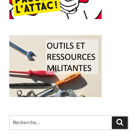
Recherche
Recher
pour
: