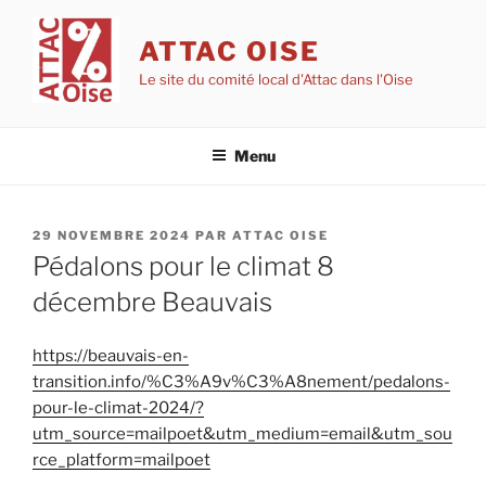
Aller
au
ATTAC OISE
contenu
Le site du comité local d'Attac dans l'Oise
principal
Menu
PUBLIÉ
29 NOVEMBRE 2024
PAR
ATTAC OISE
LE
Pédalons pour le climat 8
décembre Beauvais
https://beauvais-en-
transition.info/%C3%A9v%C3%A8nement/pedalons-
pour-le-climat-2024/?
utm_source=mailpoet&utm_medium=email&utm_sou
rce_platform=mailpoet