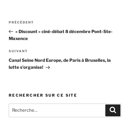
Navigation
Article
PRÉCÉDENT
de
précédent
« Discount » ciné-débat 8 décembre Pont-Ste-
l’article
Maxence
Article
SUIVANT
suivant
Canal Seine Nord Europe, de Paris à Bruxelles, la
lutte s’organise!
RECHERCHER SUR CE SITE
Recherche
Recher
pour
: